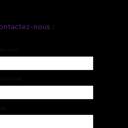
ontactez-nous :
tre nom
tre e-mail
jet