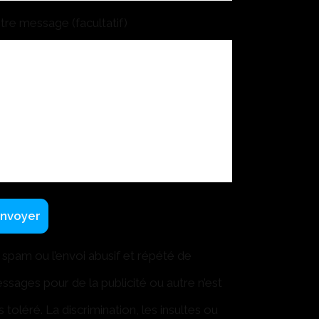
tre message (facultatif)
 spam ou l’envoi abusif et répété de
ssages pour de la publicité ou autre n’est
s toléré. La discrimination, les insultes ou