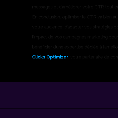
messages et d’améliorer votre CTR tout e
En conclusion, optimiser le CTR va bien au-
votre audience, d’adapter vos stratégies p
l’impact de vos campagnes marketing pour
bénéficier d’une expertise dédiée à l’améli
Clicks Optimizer
, votre partenaire de con