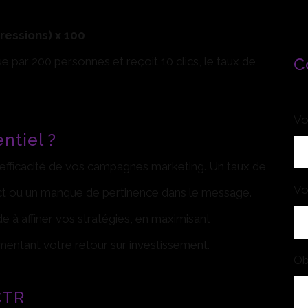
ressions) x 100
C
ue par 200 personnes et reçoit 10 clics, le taux de
Vo
ntiel ?
l’efficacité de vos campagnes marketing. Un taux de
Vo
rrect ou un manque de pertinence dans le message.
 à affiner vos stratégies, en maximisant
entant votre retour sur investissement.
Ob
CTR