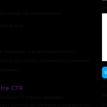
Vo
es (Google Ads, réseaux sociaux)
icles de blog
té. Pour évaluer si le vôtre est performant,
re secteur. Ensuite, optimisez progressivement
supérieurs.
Le
otre CTR
me
optimiser le CTR de vos campagnes :
pa
égrez des mots-clés pertinents et adoptez un ton